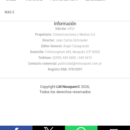
MAS E
Información
Edición:
6953
Propietario:
Comunicaciones y Medios S.A
Director:
Juan Carlos Schroeder
Editor General:
Ángel Casagrande
Domicilio:
Fotheringham 445, Neuquén (CP 8300)
Teléfono:
(0299) 449 0400 / 449 0410
Contacto comercial:
publicidad@lmneuquen.com.ar
Registro DNA: 97810291
Copyright
LM Neuquen
© 2026,
Todos los derechos reservados