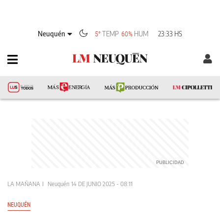
Neuquén
TEMP
HUM
23:33 HS
5°
60%
LA MAÑANA
Neuquén
14 DE JUNIO 2025 - 08:11
NEUQUÉN