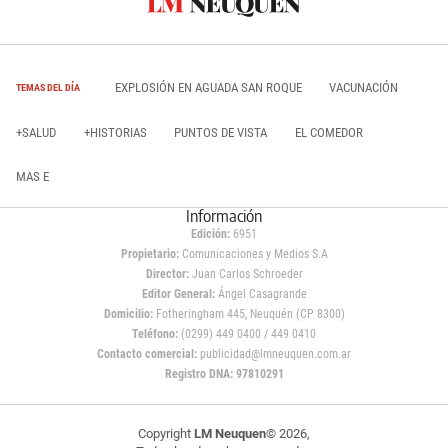
EXPLOSIÓN EN AGUADA SAN ROQUE
VACUNACIÓN
TEMAS DEL DÍA
+SALUD
+HISTORIAS
PUNTOS DE VISTA
EL COMEDOR
MAS E
Información
Edición:
6951
Propietario:
Comunicaciones y Medios S.A
Director:
Juan Carlos Schroeder
Editor General:
Ángel Casagrande
Domicilio:
Fotheringham 445, Neuquén (CP 8300)
Teléfono:
(0299) 449 0400 / 449 0410
Contacto comercial:
publicidad@lmneuquen.com.ar
Registro DNA: 97810291
Copyright
LM Neuquen
© 2026,