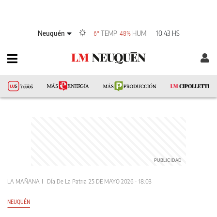
Neuquén
TEMP
HUM
10:43 HS
6°
48%
LA MAÑANA
Día De La Patria
25 DE MAYO 2026 - 18:03
NEUQUÉN