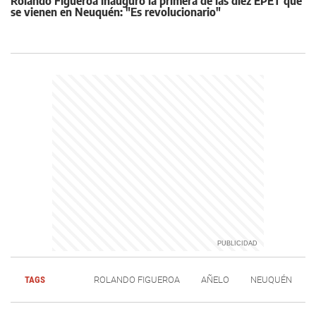
Rolando Figueroa inauguró la primera de las diez EPET que
se vienen en Neuquén: "Es revolucionario"
TAGS
ROLANDO FIGUEROA
AÑELO
NEUQUÉN