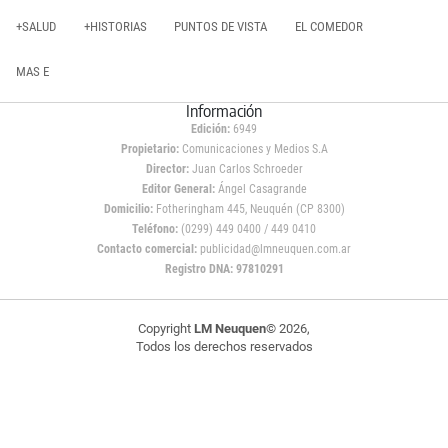
+SALUD
+HISTORIAS
PUNTOS DE VISTA
EL COMEDOR
MAS E
Información
Edición:
6949
Propietario:
Comunicaciones y Medios S.A
Director:
Juan Carlos Schroeder
Editor General:
Ángel Casagrande
Domicilio:
Fotheringham 445, Neuquén (CP 8300)
Teléfono:
(0299) 449 0400 / 449 0410
Contacto comercial:
publicidad@lmneuquen.com.ar
Registro DNA: 97810291
Copyright
LM Neuquen
© 2026,
Todos los derechos reservados