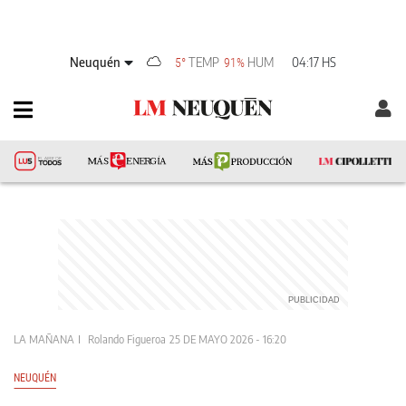
Neuquén
TEMP
HUM
04:17 HS
5°
91%
LA MAÑANA
Rolando Figueroa
25 DE MAYO 2026 - 16:20
NEUQUÉN