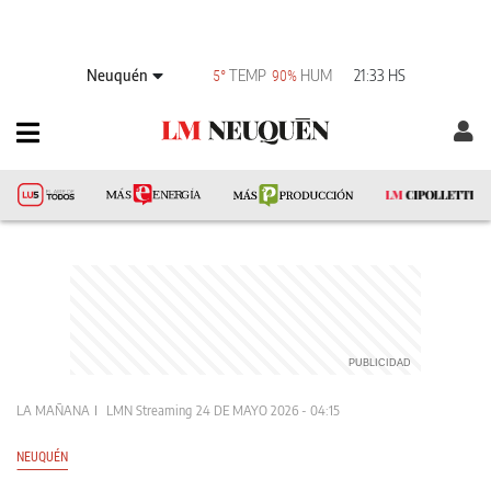
Neuquén
TEMP
HUM
21:33 HS
5°
90%
LA MAÑANA
LMN Streaming
24 DE MAYO 2026 - 04:15
NEUQUÉN