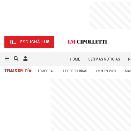
ESCUCHÁ
LU5
HOME
ÚLTIMAS NOTICIAS
N
NECROLÓGICAS
DEPORTES
TEMAS DEL DÍA
TEMPORAL
LEY DE TIERRAS
LMN EN VIVO
MÁS