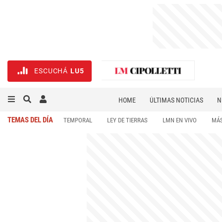
ESCUCHÁ
LU5
HOME
ÚLTIMAS NOTICIAS
N
NECROLÓGICAS
DEPORTES
TEMAS DEL DÍA
TEMPORAL
LEY DE TIERRAS
LMN EN VIVO
MÁS