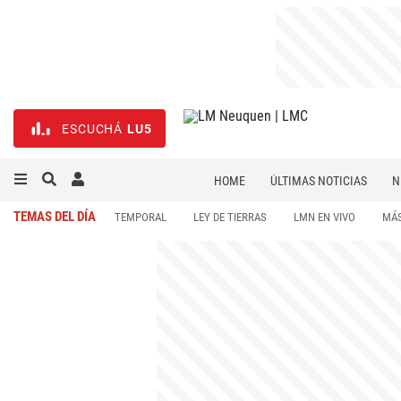
ESCUCHÁ
LU5
HOME
ÚLTIMAS NOTICIAS
N
NECROLÓGICAS
DEPORTES
TEMAS DEL DÍA
TEMPORAL
LEY DE TIERRAS
LMN EN VIVO
MÁS