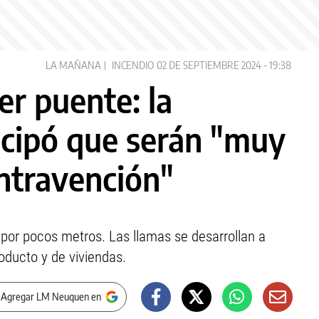
LA MAÑANA
INCENDIO
02 DE SEPTIEMBRE 2024 - 19:38
er puente: la
icipó que serán "muy
ontravención"
 por pocos metros. Las llamas se desarrollan a
oducto y de viviendas.
 Agregar LM Neuquen en