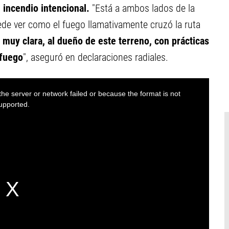
 incendio intencional.
"Está a ambos lados de la
de ver como el fuego llamativamente cruzó la ruta
s muy clara, al dueño de este terreno, con prácticas
 fuego
", aseguró en declaraciones radiales.