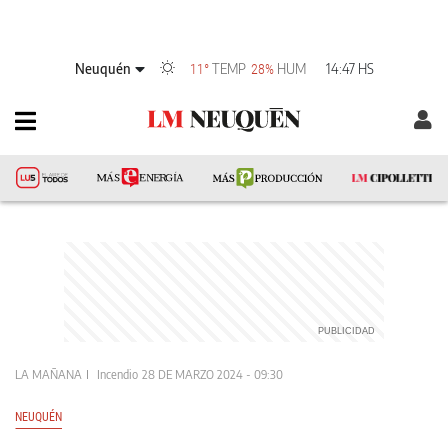
Neuquén
TEMP
HUM
14:47 HS
11°
28%
LA MAÑANA
Incendio
28 DE MARZO 2024 - 09:30
NEUQUÉN