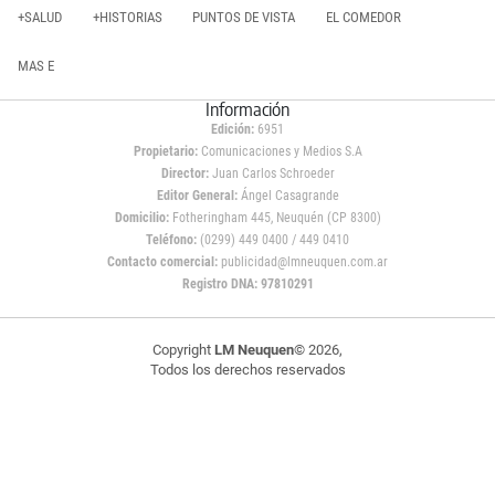
+SALUD
+HISTORIAS
PUNTOS DE VISTA
EL COMEDOR
MAS E
Información
Edición:
6951
Propietario:
Comunicaciones y Medios S.A
Director:
Juan Carlos Schroeder
Editor General:
Ángel Casagrande
Domicilio:
Fotheringham 445, Neuquén (CP 8300)
Teléfono:
(0299) 449 0400 / 449 0410
Contacto comercial:
publicidad@lmneuquen.com.ar
Registro DNA: 97810291
Copyright
LM Neuquen
© 2026,
Todos los derechos reservados