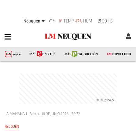
Neuquén
TEMP
HUM
21:50 HS
8°
47%
LA MAÑANA
Boliche
16 DE JUNIO 2026 - 20:32
NEUQUÉN