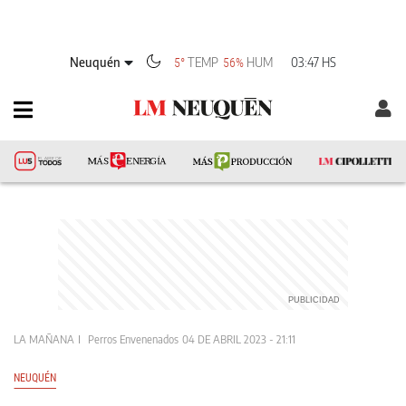
Neuquén
TEMP
HUM
03:47 HS
5°
56%
LA MAÑANA
Perros Envenenados
04 DE ABRIL 2023 - 21:11
NEUQUÉN