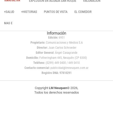
EXPLOSIÓN EN AGUADA SAN ROQUE
VACUNACIÓN
TEMAS DEL DÍA
+SALUD
+HISTORIAS
PUNTOS DE VISTA
EL COMEDOR
MAS E
Información
Edición:
6951
Propietario:
Comunicaciones y Medios S.A
Director:
Juan Carlos Schroeder
Editor General:
Ángel Casagrande
Domicilio:
Fotheringham 445, Neuquén (CP 8300)
Teléfono:
(0299) 449 0400 / 449 0410
Contacto comercial:
publicidad@lmneuquen.com.ar
Registro DNA: 97810291
Copyright
LM Neuquen
© 2026,
Todos los derechos reservados