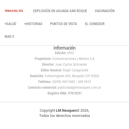
EXPLOSIÓN EN AGUADA SAN ROQUE
VACUNACIÓN
TEMAS DEL DÍA
+SALUD
+HISTORIAS
PUNTOS DE VISTA
EL COMEDOR
MAS E
Información
Edición:
6952
Propietario:
Comunicaciones y Medios S.A
Director:
Juan Carlos Schroeder
Editor General:
Ángel Casagrande
Domicilio:
Fotheringham 445, Neuquén (CP 8300)
Teléfono:
(0299) 449 0400 / 449 0410
Contacto comercial:
publicidad@lmneuquen.com.ar
Registro DNA: 97810291
Copyright
LM Neuquen
© 2026,
Todos los derechos reservados