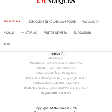
EXPLOSIÓN EN AGUADA SAN ROQUE
VACUNACIÓN
TEMAS DEL DÍA
+SALUD
+HISTORIAS
PUNTOS DE VISTA
EL COMEDOR
MAS E
Información
Edición:
6950
Propietario:
Comunicaciones y Medios S.A
Director:
Juan Carlos Schroeder
Editor General:
Ángel Casagrande
Domicilio:
Fotheringham 445, Neuquén (CP 8300)
Teléfono:
(0299) 449 0400 / 449 0410
Contacto comercial:
publicidad@lmneuquen.com.ar
Registro DNA: 97810291
Copyright
LM Neuquen
© 2026,