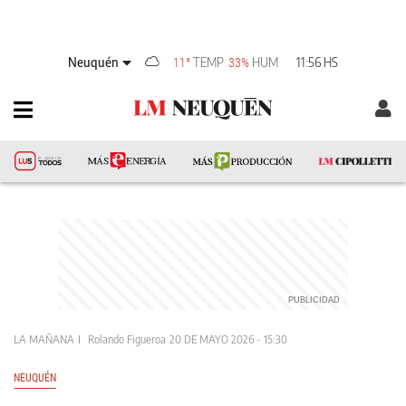
Neuquén
TEMP
HUM
11:56 HS
11°
33%
LA MAÑANA
Rolando Figueroa
20 DE MAYO 2026 - 15:30
NEUQUÉN