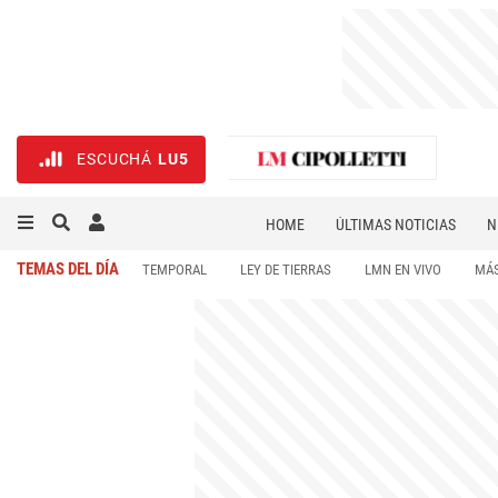
ESCUCHÁ
LU5
HOME
ÚLTIMAS NOTICIAS
N
NECROLÓGICAS
DEPORTES
TEMAS DEL DÍA
TEMPORAL
LEY DE TIERRAS
LMN EN VIVO
MÁS