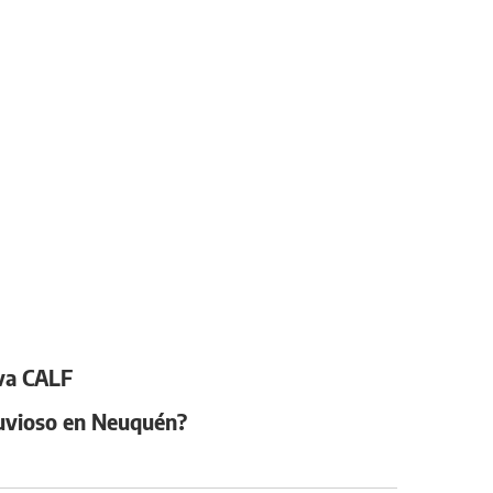
iva CALF
luvioso en Neuquén?