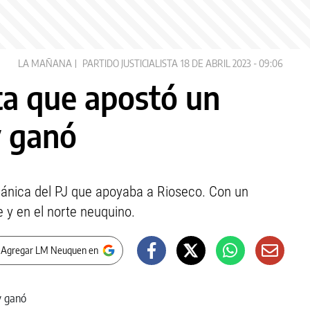
LA MAÑANA
PARTIDO JUSTICIALISTA
18 DE ABRIL 2023 - 09:06
ta que apostó un
y ganó
rgánica del PJ que apoyaba a Rioseco. Con un
e y en el norte neuquino.
 Agregar LM Neuquen en