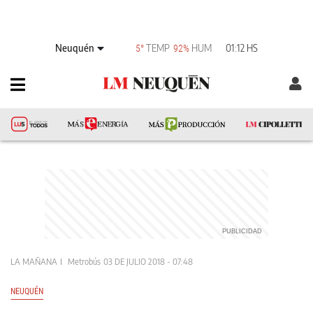
Neuquén
TEMP
HUM
01:12 HS
5°
92%
LA MAÑANA
Metrobús
03 DE JULIO 2018 - 07:48
NEUQUÉN