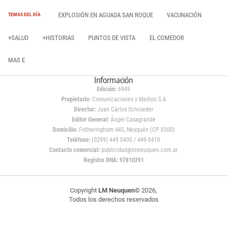
EXPLOSIÓN EN AGUADA SAN ROQUE
VACUNACIÓN
TEMAS DEL DÍA
+SALUD
+HISTORIAS
PUNTOS DE VISTA
EL COMEDOR
MAS E
Información
Edición:
6949
Propietario:
Comunicaciones y Medios S.A
Director:
Juan Carlos Schroeder
Editor General:
Ángel Casagrande
Domicilio:
Fotheringham 445, Neuquén (CP 8300)
Teléfono:
(0299) 449 0400 / 449 0410
Contacto comercial:
publicidad@lmneuquen.com.ar
Registro DNA: 97810291
Copyright
LM Neuquen
© 2026,
Todos los derechos reservados