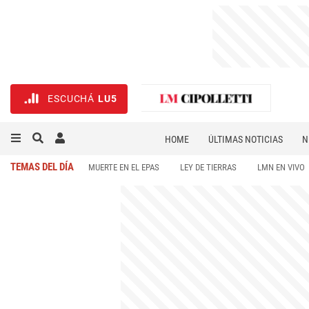
ESCUCHÁ
LU5
HOME
ÚLTIMAS NOTICIAS
N
NECROLÓGICAS
DEPORTES
TEMAS DEL DÍA
MUERTE EN EL EPAS
LEY DE TIERRAS
LMN EN VIVO