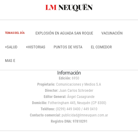
EXPLOSIÓN EN AGUADA SAN ROQUE
VACUNACIÓN
TEMAS DEL DÍA
+SALUD
+HISTORIAS
PUNTOS DE VISTA
EL COMEDOR
MAS E
Información
Edición:
6950
Propietario:
Comunicaciones y Medios S.A
Director:
Juan Carlos Schroeder
Editor General:
Ángel Casagrande
Domicilio:
Fotheringham 445, Neuquén (CP 8300)
Teléfono:
(0299) 449 0400 / 449 0410
Contacto comercial:
publicidad@lmneuquen.com.ar
Registro DNA: 97810291