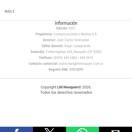
MAS E
Información
Edición:
6951
Propietario:
Comunicaciones y Medios S.A
Director:
Juan Carlos Schroeder
Editor General:
Ángel Casagrande
Domicilio:
Fotheringham 445, Neuquén (CP 8300)
Teléfono:
(0299) 449 0400 / 449 0410
Contacto comercial:
publicidad@lmneuquen.com.ar
Registro DNA: 97810291
Copyright
LM Neuquen
© 2026,
Todos los derechos reservados