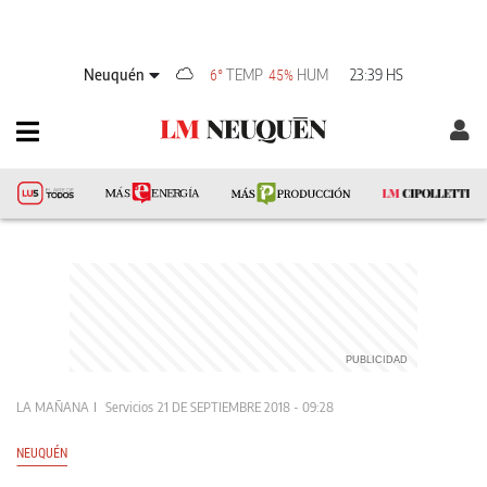
Neuquén
TEMP
HUM
23:39 HS
6°
45%
LA MAÑANA
Servicios
21 DE SEPTIEMBRE 2018 - 09:28
NEUQUÉN