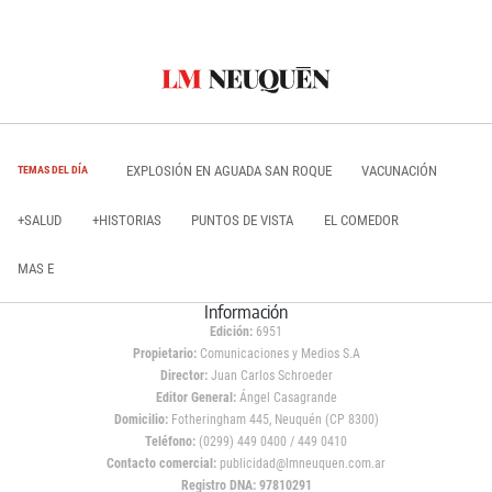
EXPLOSIÓN EN AGUADA SAN ROQUE
VACUNACIÓN
TEMAS DEL DÍA
+SALUD
+HISTORIAS
PUNTOS DE VISTA
EL COMEDOR
MAS E
Información
Edición:
6951
Propietario:
Comunicaciones y Medios S.A
Director:
Juan Carlos Schroeder
Editor General:
Ángel Casagrande
Domicilio:
Fotheringham 445, Neuquén (CP 8300)
Teléfono:
(0299) 449 0400 / 449 0410
Contacto comercial:
publicidad@lmneuquen.com.ar
Registro DNA: 97810291