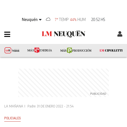
Neuquén
TEMP
HUM
20:52 HS
7°
44%
LA MAÑANA
Padre
31 DE ENERO 2022 - 21:54
POLICIALES