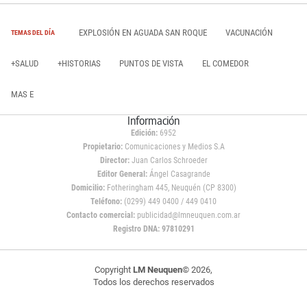
EXPLOSIÓN EN AGUADA SAN ROQUE
VACUNACIÓN
TEMAS DEL DÍA
+SALUD
+HISTORIAS
PUNTOS DE VISTA
EL COMEDOR
MAS E
Información
Edición:
6952
Propietario:
Comunicaciones y Medios S.A
Director:
Juan Carlos Schroeder
Editor General:
Ángel Casagrande
Domicilio:
Fotheringham 445, Neuquén (CP 8300)
Teléfono:
(0299) 449 0400 / 449 0410
Contacto comercial:
publicidad@lmneuquen.com.ar
Registro DNA: 97810291
Copyright
LM Neuquen
© 2026,
Todos los derechos reservados