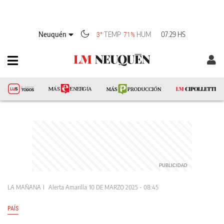
Neuquén
TEMP
HUM
07:29 HS
3°
71%
LA MAÑANA
Alerta Amarilla
10 DE MARZO 2025 - 08:45
PAÍS