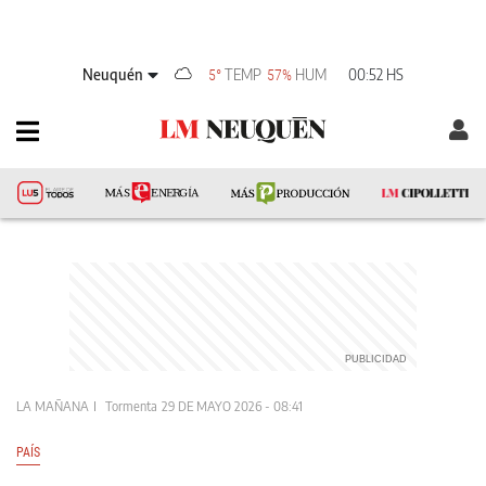
Neuquén
TEMP
HUM
00:52 HS
5°
57%
LA MAÑANA
Tormenta
29 DE MAYO 2026 - 08:41
PAÍS