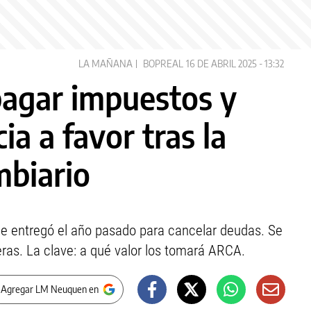
LA MAÑANA
BOPREAL
16 DE ABRIL 2025 - 13:32
agar impuestos y
ia a favor tras la
mbiario
ue entregó el año pasado para cancelar deudas. Se
ras. La clave: a qué valor los tomará ARCA.
 Agregar LM Neuquen en