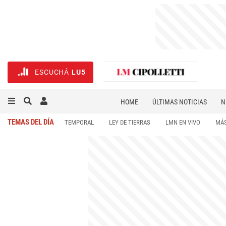
ESCUCHÁ
LU5
HOME
ÚLTIMAS NOTICIAS
N
NECROLÓGICAS
DEPORTES
TEMAS DEL DÍA
TEMPORAL
LEY DE TIERRAS
LMN EN VIVO
MÁS