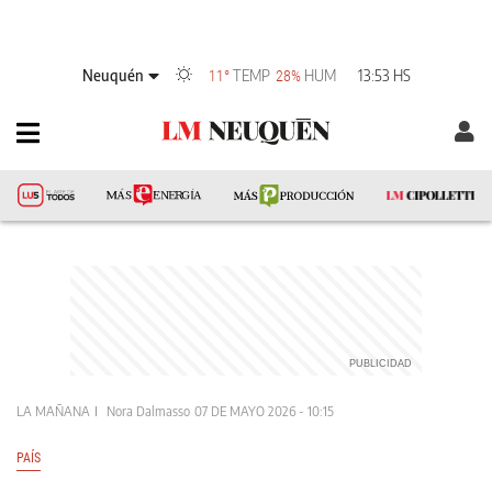
Neuquén
TEMP
HUM
13:53 HS
11°
28%
LA MAÑANA
Nora Dalmasso
07 DE MAYO 2026 - 10:15
PAÍS