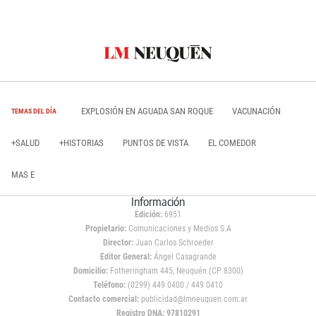
EXPLOSIÓN EN AGUADA SAN ROQUE
VACUNACIÓN
TEMAS DEL DÍA
+SALUD
+HISTORIAS
PUNTOS DE VISTA
EL COMEDOR
MAS E
Información
Edición:
6951
Propietario:
Comunicaciones y Medios S.A
Director:
Juan Carlos Schroeder
Editor General:
Ángel Casagrande
Domicilio:
Fotheringham 445, Neuquén (CP 8300)
Teléfono:
(0299) 449 0400 / 449 0410
Contacto comercial:
publicidad@lmneuquen.com.ar
Registro DNA: 97810291