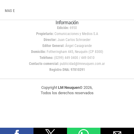
MAS E
Información
Edición:
6950
Propietario:
Comunicaciones y Medios S.A
Director:
Juan Carlos Schroeder
Editor General:
Ángel Casagrande
Domicilio:
Fotheringham 445, Neuquén (CP 8300)
Teléfono:
(0299) 449 0400 / 449 0410
Contacto comercial:
publicidad@lmneuquen.com.ar
Registro DNA: 97810291
Copyright
LM Neuquen
© 2026,
Todos los derechos reservados