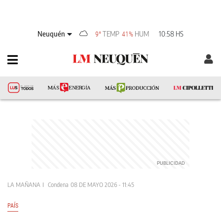
Neuquén
TEMP
HUM
10:58 HS
9°
41%
LA MAÑANA
Condena
08 DE MAYO 2026 - 11:45
PAÍS