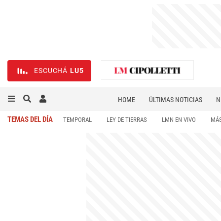
ESCUCHÁ
LU5
HOME
ÚLTIMAS NOTICIAS
N
NECROLÓGICAS
DEPORTES
TEMAS DEL DÍA
TEMPORAL
LEY DE TIERRAS
LMN EN VIVO
MÁS