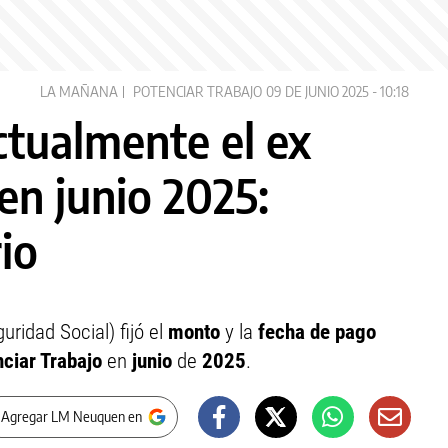
LA MAÑANA
POTENCIAR TRABAJO
09 DE JUNIO 2025 - 10:18
ctualmente el ex
en junio 2025:
io
ridad Social) fijó el
monto
y la
fecha de pago
ciar Trabajo
en
junio
de
2025
.
 Agregar LM Neuquen en