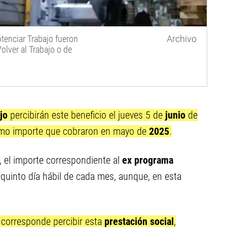
tenciar Trabajo fueron
Archivo
olver al Trabajo o de
ajo
percibirán este beneficio el jueves 5 de
junio
de
smo importe que cobraron en mayo de
2025
.
, el importe correspondiente al
ex programa
quinto día hábil de cada mes, aunque, en esta
 corresponde percibir esta
prestación social
,