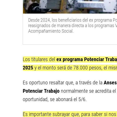
Desde 2024, los beneficiarios del ex programa Po
reasignados de manera directa a los programas V
Acompañamiento Social.
Los titulares del
ex programa Potenciar Trab
2025
y el monto será de 78.000 pesos, el mi
Es oportuno resaltar que, a través de la
Anses
Potenciar Trabajo
normalmente se acredita el 
oportunidad, se abonará el 5/6.
Es importante subrayar que, para saber si nos