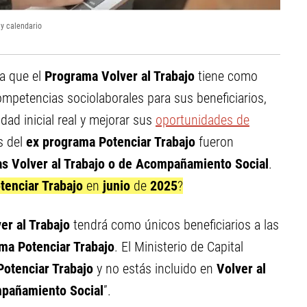
y calendario
ca que el
Programa Volver al Trabajo
tiene como
competencias sociolaborales para sus beneficiarios,
dad inicial real y mejorar sus
oportunidades de
s del
ex programa Potenciar Trabajo
fueron
s Volver al Trabajo o de Acompañamiento Social
.
tenciar Trabajo
en
junio
de
2025
?
er al Trabajo
tendrá como únicos beneficiarios a las
ma Potenciar Trabajo
. El Ministerio de Capital
Potenciar Trabajo
y no estás incluido en
Volver al
pañamiento Social
”.