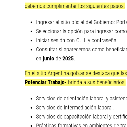
debemos cumplimentar los siguientes pasos:
Ingresar al sitio oficial del Gobierno: Por
Seleccionar la opción para ingresar com
Iniciar sesión con CUIL y contraseña.
Consultar si aparecemos como beneficia
en
junio
de
2025
.
En el sitio Argentina.gob.ar se destaca que la
Potenciar Trabajo-
brinda a sus beneficiarios:
Servicios de orientación laboral y asiste
Servicios de intermediación laboral.
Servicios de capacitación laboral y certi
Prácticas formativas en ambientes de tra