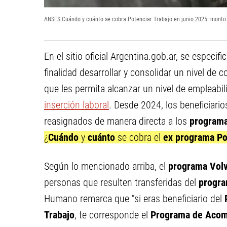
ANSES Cuándo y cuánto se cobra Potenciar Trabajo en junio 2025: monto 
En el sitio oficial Argentina.gob.ar, se especifi
finalidad desarrollar y consolidar un nivel de 
que les permita alcanzar un nivel de empleabili
inserción laboral
. Desde 2024, los beneficiario
reasignados de manera directa a los
programa
¿
Cuándo
y
cuánto
se cobra el
ex programa Po
Según lo mencionado arriba, el
programa
Volv
personas que resulten transferidas del
progra
Humano remarca que “si eras beneficiario del
Trabajo
, te corresponde el
Programa de Acom