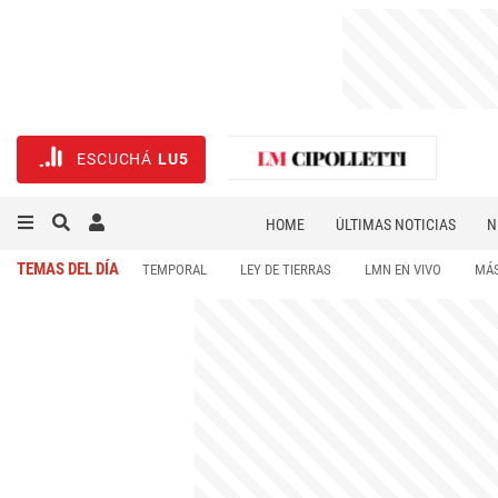
ESCUCHÁ
LU5
HOME
ÚLTIMAS NOTICIAS
N
NECROLÓGICAS
DEPORTES
TEMAS DEL DÍA
TEMPORAL
LEY DE TIERRAS
LMN EN VIVO
MÁS