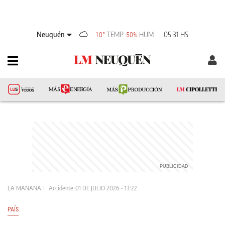
Neuquén
TEMP
HUM
05:31 HS
10°
50%
LA MAÑANA
Accidente
01 DE JULIO 2026 - 13:22
PAÍS