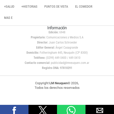
+SALUD
+HISTORIAS
PUNTOS DE VISTA
EL COMEDOR
MAS E
Información
Edición:
6948
Propietario:
Comunicaciones y Medios S.A
Director:
Juan Carlos Schroeder
Editor General:
Ángel Casagrande
Domicilio:
Fotheringham 445, Neuquén (CP 8300)
Teléfono:
(0299) 449 0400 / 449 0410
Contacto comercial:
publicidad@lmneuquen.com.ar
Registro DNA: 97810291
Copyright
LM Neuquen
© 2026,
Todos los derechos reservados