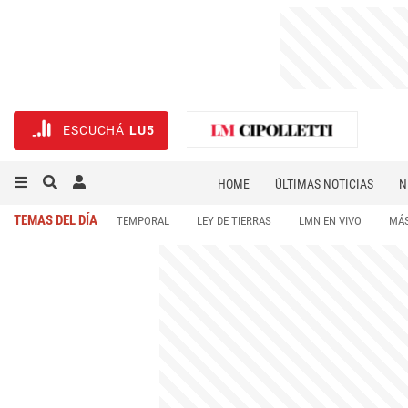
ESCUCHÁ
LU5
HOME
ÚLTIMAS NOTICIAS
N
NECROLÓGICAS
DEPORTES
TEMAS DEL DÍA
TEMPORAL
LEY DE TIERRAS
LMN EN VIVO
MÁS