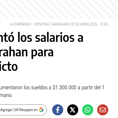
LA MAÑANA
HOSPITAL GARRAHAN
01 DE JUNIO 2025 - 12:30
ó los salarios a
rrahan para
icto
umentaron los sueldos a $1.300.000 a partir del 1
 mano.
 Agregar LM Neuquen en