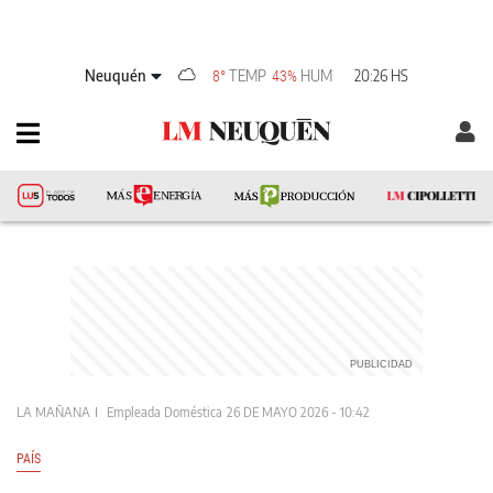
Neuquén
TEMP
HUM
20:26 HS
8°
43%
LA MAÑANA
Empleada Doméstica
26 DE MAYO 2026 - 10:42
PAÍS