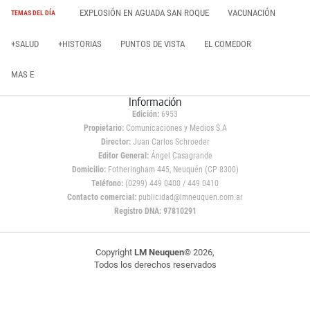
EXPLOSIÓN EN AGUADA SAN ROQUE
VACUNACIÓN
TEMAS DEL DÍA
+SALUD
+HISTORIAS
PUNTOS DE VISTA
EL COMEDOR
MAS E
Información
Edición:
6953
Propietario:
Comunicaciones y Medios S.A
Director:
Juan Carlos Schroeder
Editor General:
Ángel Casagrande
Domicilio:
Fotheringham 445, Neuquén (CP 8300)
Teléfono:
(0299) 449 0400 / 449 0410
Contacto comercial:
publicidad@lmneuquen.com.ar
Registro DNA: 97810291
Copyright
LM Neuquen
© 2026,
Todos los derechos reservados