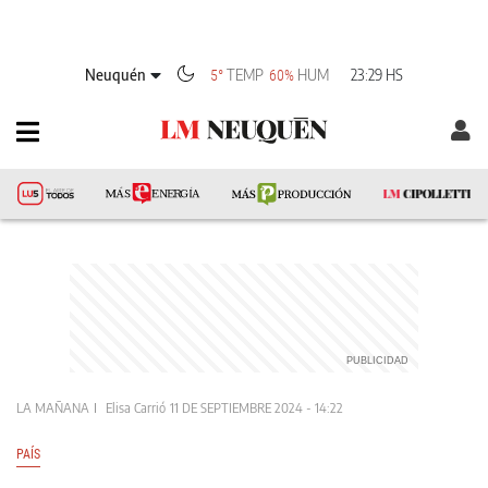
Neuquén
TEMP
HUM
23:29 HS
5°
60%
LA MAÑANA
Elisa Carrió
11 DE SEPTIEMBRE 2024 - 14:22
PAÍS