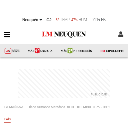
Neuquén
TEMP
HUM
21:14 HS
8°
47%
LA MAÑANA
Diego Armando Maradona
30 DE DICIEMBRE 2025 - 08:51
PAÍS