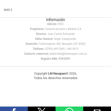
MAS E
Información
Edición:
6952
Propietario:
Comunicaciones y Medios S.A
Director:
Juan Carlos Schroeder
Editor General:
Ángel Casagrande
Domicilio:
Fotheringham 445, Neuquén (CP 8300)
Teléfono:
(0299) 449 0400 / 449 0410
Contacto comercial:
publicidad@lmneuquen.com.ar
Registro DNA: 97810291
Copyright
LM Neuquen
© 2026,
Todos los derechos reservados