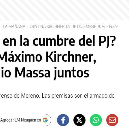
LA MAÑANA
CRISTINA KIRCHNER
09 DE DICIEMBRE 2024 - 14:49
 en la cumbre del PJ?
 Máximo Kirchner,
rgio Massa juntos
aerense de Moreno. Las premisas son el armado de
 Agregar LM Neuquen en