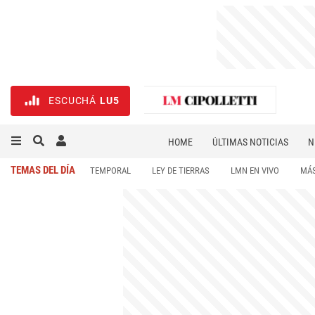
ESCUCHÁ
LU5
HOME
ÚLTIMAS NOTICIAS
N
NECROLÓGICAS
DEPORTES
TEMAS DEL DÍA
TEMPORAL
LEY DE TIERRAS
LMN EN VIVO
MÁS