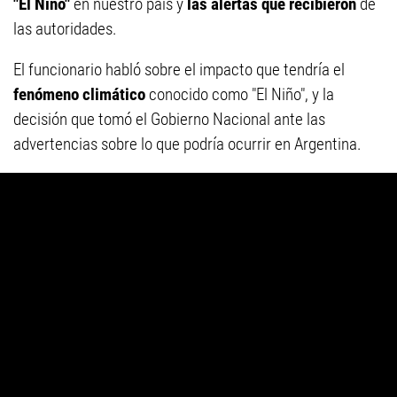
"El Niño"
en nuestro país y
las alertas que recibieron
de
las autoridades.
El funcionario habló sobre el impacto que tendría el
fenómeno climático
conocido como "El Niño", y la
decisión que tomó el Gobierno Nacional ante las
advertencias sobre lo que podría ocurrir en Argentina.