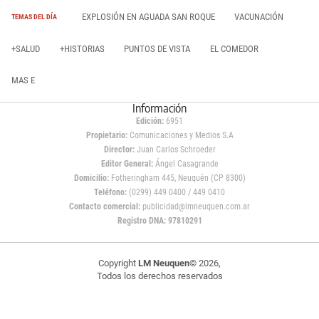
EXPLOSIÓN EN AGUADA SAN ROQUE
VACUNACIÓN
TEMAS DEL DÍA
+SALUD
+HISTORIAS
PUNTOS DE VISTA
EL COMEDOR
MAS E
Información
Edición:
6951
Propietario:
Comunicaciones y Medios S.A
Director:
Juan Carlos Schroeder
Editor General:
Ángel Casagrande
Domicilio:
Fotheringham 445, Neuquén (CP 8300)
Teléfono:
(0299) 449 0400 / 449 0410
Contacto comercial:
publicidad@lmneuquen.com.ar
Registro DNA: 97810291
Copyright
LM Neuquen
© 2026,
Todos los derechos reservados