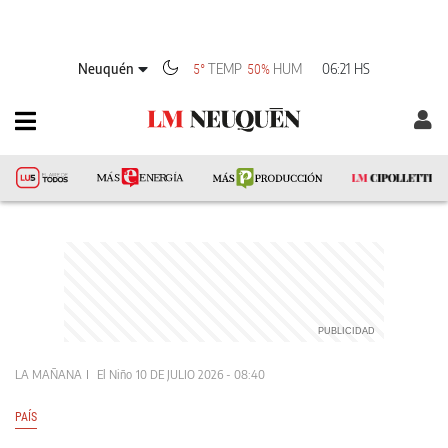
Neuquén
TEMP
HUM
06:21 HS
5°
50%
LA MAÑANA
El Niño
10 DE JULIO 2026 - 08:40
PAÍS