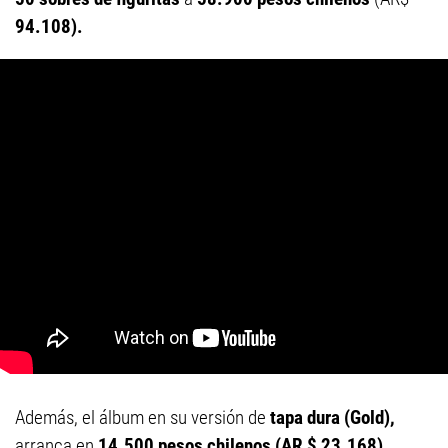
94.108).
Además, el álbum en su versión de
tapa dura (Gold),
arranca en
14.500 pesos chilenos (AR $ 23.168).