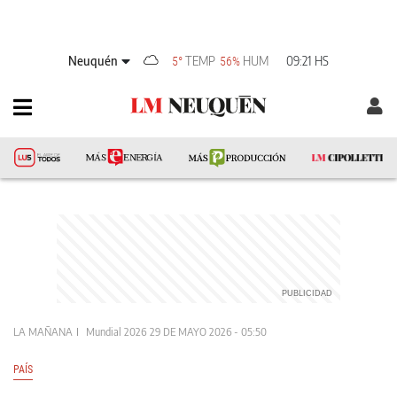
Neuquén
TEMP
HUM
09:21 HS
5°
56%
LA MAÑANA
Mundial 2026
29 DE MAYO 2026 - 05:50
PAÍS