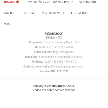
EXPLOSIÓN EN AGUADA SAN ROQUE
VACUNACIÓN
TEMAS DEL DÍA
+SALUD
+HISTORIAS
PUNTOS DE VISTA
EL COMEDOR
MAS E
Información
Edición:
6950
Propietario:
Comunicaciones y Medios S.A
Director:
Juan Carlos Schroeder
Editor General:
Ángel Casagrande
Domicilio:
Fotheringham 445, Neuquén (CP 8300)
Teléfono:
(0299) 449 0400 / 449 0410
Contacto comercial:
publicidad@lmneuquen.com.ar
Registro DNA: 97810291
Copyright
LM Neuquen
© 2026,
Todos los derechos reservados