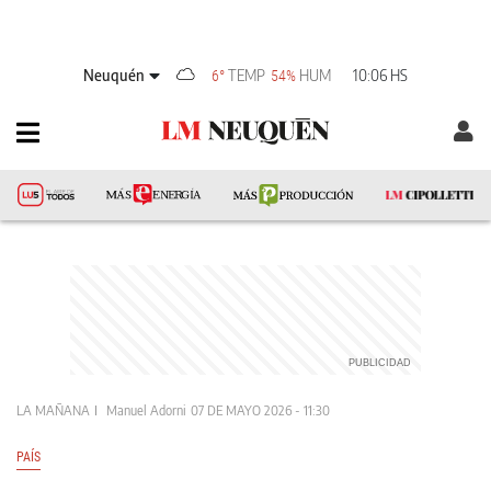
Neuquén
TEMP
HUM
10:06 HS
6°
54%
LA MAÑANA
Manuel Adorni
07 DE MAYO 2026 - 11:30
PAÍS