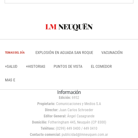
EXPLOSIÓN EN AGUADA SAN ROQUE
VACUNACIÓN
TEMAS DEL DÍA
+SALUD
+HISTORIAS
PUNTOS DE VISTA
EL COMEDOR
MAS E
Información
Edición:
6952
Propietario:
Comunicaciones y Medios S.A
Director:
Juan Carlos Schroeder
Editor General:
Ángel Casagrande
Domicilio:
Fotheringham 445, Neuquén (CP 8300)
Teléfono:
(0299) 449 0400 / 449 0410
Contacto comercial:
publicidad@lmneuquen.com.ar