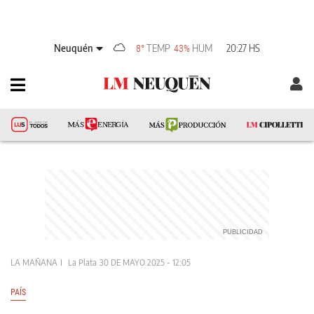
Neuquén
TEMP
HUM
20:27 HS
8°
43%
LA MAÑANA
La Plata
30 DE MAYO 2025 - 12:05
PAÍS