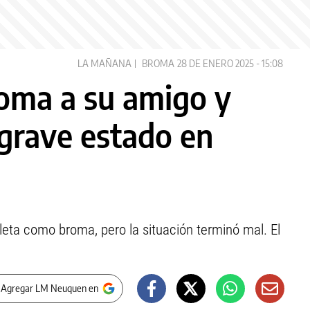
LA MAÑANA
BROMA
28 DE ENERO 2025 - 15:08
roma a su amigo y
 grave estado en
cleta como broma, pero la situación terminó mal. El
 Agregar LM Neuquen en