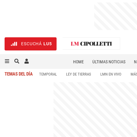
ESCUCHÁ
LU5
HOME
ÚLTIMAS NOTICIAS
N
NECROLÓGICAS
DEPORTES
TEMAS DEL DÍA
TEMPORAL
LEY DE TIERRAS
LMN EN VIVO
MÁS