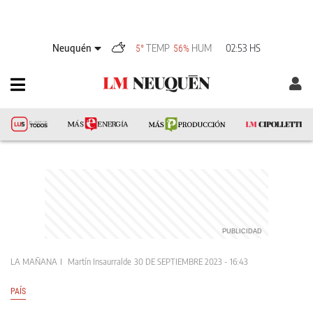
Neuquén
TEMP
HUM
02:53 HS
5°
56%
LA MAÑANA
Martín Insaurralde
30 DE SEPTIEMBRE 2023 - 16:43
PAÍS