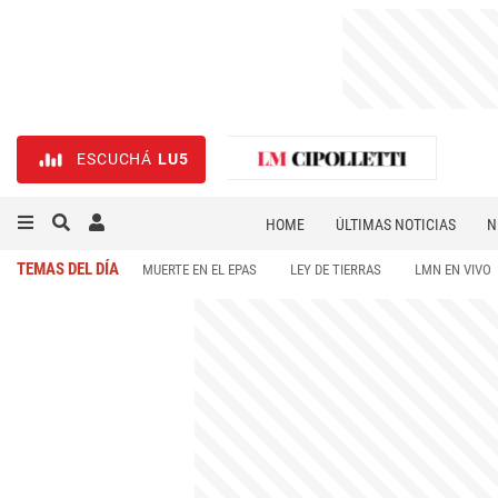
ESCUCHÁ
LU5
HOME
ÚLTIMAS NOTICIAS
N
NECROLÓGICAS
DEPORTES
TEMAS DEL DÍA
MUERTE EN EL EPAS
LEY DE TIERRAS
LMN EN VIVO