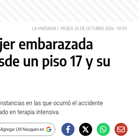
LA MAÑANA
MUJER
24 DE OCTUBRE 2024 - 10:59
jer embarazada
sde un piso 17 y su
unstancias en las que ocurrió el accidente
do en terapia intensiva.
 Agregar LM Neuquen en