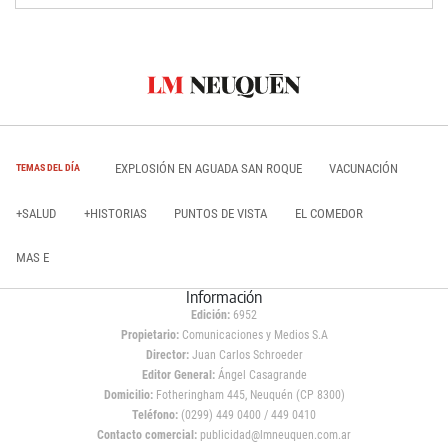
EXPLOSIÓN EN AGUADA SAN ROQUE
VACUNACIÓN
TEMAS DEL DÍA
+SALUD
+HISTORIAS
PUNTOS DE VISTA
EL COMEDOR
MAS E
Información
Edición:
6952
Propietario:
Comunicaciones y Medios S.A
Director:
Juan Carlos Schroeder
Editor General:
Ángel Casagrande
Domicilio:
Fotheringham 445, Neuquén (CP 8300)
Teléfono:
(0299) 449 0400 / 449 0410
Contacto comercial:
publicidad@lmneuquen.com.ar