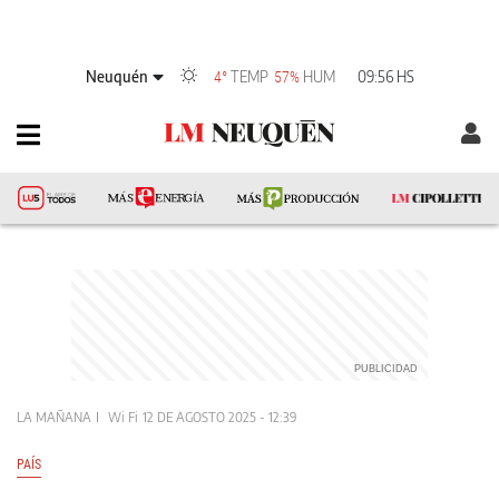
Neuquén
TEMP
HUM
09:56 HS
4°
57%
LA MAÑANA
Wi Fi
12 DE AGOSTO 2025 - 12:39
PAÍS