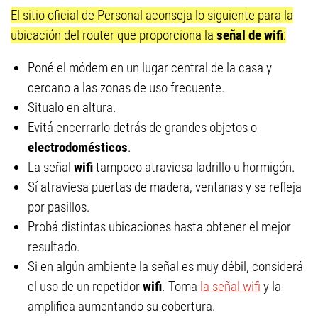
El sitio oficial de Personal aconseja lo siguiente para la
ubicación del router que proporciona la
señal de wifi
:
Poné el módem en un lugar central de la casa y
cercano a las zonas de uso frecuente.
Situalo en altura.
Evitá encerrarlo detrás de grandes objetos o
electrodomésticos
.
La señal
wifi
tampoco atraviesa ladrillo u hormigón.
Sí atraviesa puertas de madera, ventanas y se refleja
por pasillos.
Probá distintas ubicaciones hasta obtener el mejor
resultado.
Si en algún ambiente la señal es muy débil, considerá
el uso de un repetidor
wifi
. Toma
la señal wifi
y la
amplifica aumentando su cobertura.