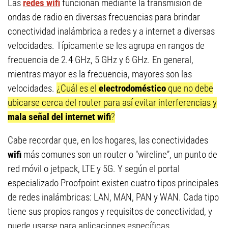
Las
redes wifi
funcionan mediante la transmisión de
ondas de radio en diversas frecuencias para brindar
conectividad inalámbrica a redes y a internet a diversas
velocidades. Típicamente se les agrupa en rangos de
frecuencia de 2.4 GHz, 5 GHz y 6 GHz. En general,
mientras mayor es la frecuencia, mayores son las
velocidades.
¿Cuál es el
electrodoméstico
que no debe
ubicarse cerca del router para así evitar interferencias y
mala señal del internet wifi
?
Cabe recordar que, en los hogares, las conectividades
wifi
más comunes son un router o “wireline”, un punto de
red móvil o jetpack, LTE y 5G. Y según el portal
especializado Proofpoint existen cuatro tipos principales
de redes inalámbricas: LAN, MAN, PAN y WAN. Cada tipo
tiene sus propios rangos y requisitos de conectividad, y
puede usarse para aplicaciones específicas.