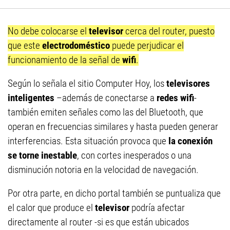
No debe colocarse el
televisor
cerca del router, puesto
que este
electrodoméstico
puede perjudicar el
funcionamiento de la señal de
wifi
.
Según lo señala el sitio Computer Hoy, los
televisores
inteligentes
–además de conectarse a
redes wifi
-
también emiten señales como las del Bluetooth, que
operan en frecuencias similares y hasta pueden generar
interferencias. Esta situación provoca que
la conexión
se torne inestable
, con cortes inesperados o una
disminución notoria en la velocidad de navegación.
Por otra parte, en dicho portal también se puntualiza que
el calor que produce el
televisor
podría afectar
directamente al router -si es que están ubicados