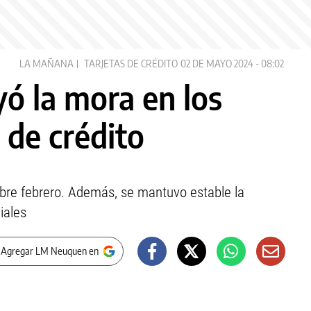
LA MAÑANA
TARJETAS DE CRÉDITO
02 DE MAYO 2024 - 08:02
ayó la mora en los
 de crédito
obre febrero. Además, se mantuvo estable la
iales
 Agregar LM Neuquen en