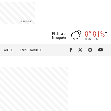
8°
81%
El clima en
Neuquén
TEMP
HUM
AUTOS
ESPECTÁCULOS