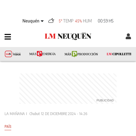
Neuquén
TEMP
HUM
00:59 HS
5°
45%
LA MAÑANA
Chubut
12 DE DICIEMBRE 2024 - 14:26
PAÍS