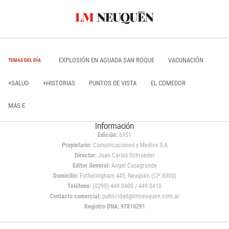
EXPLOSIÓN EN AGUADA SAN ROQUE
VACUNACIÓN
TEMAS DEL DÍA
+SALUD
+HISTORIAS
PUNTOS DE VISTA
EL COMEDOR
MAS E
Información
Edición:
6951
Propietario:
Comunicaciones y Medios S.A
Director:
Juan Carlos Schroeder
Editor General:
Ángel Casagrande
Domicilio:
Fotheringham 445, Neuquén (CP 8300)
Teléfono:
(0299) 449 0400 / 449 0410
Contacto comercial:
publicidad@lmneuquen.com.ar
Registro DNA: 97810291