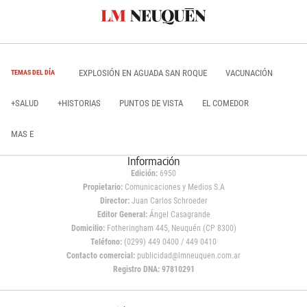
EXPLOSIÓN EN AGUADA SAN ROQUE
VACUNACIÓN
TEMAS DEL DÍA
+SALUD
+HISTORIAS
PUNTOS DE VISTA
EL COMEDOR
MAS E
Información
Edición:
6950
Propietario:
Comunicaciones y Medios S.A
Director:
Juan Carlos Schroeder
Editor General:
Ángel Casagrande
Domicilio:
Fotheringham 445, Neuquén (CP 8300)
Teléfono:
(0299) 449 0400 / 449 0410
Contacto comercial:
publicidad@lmneuquen.com.ar
Registro DNA: 97810291