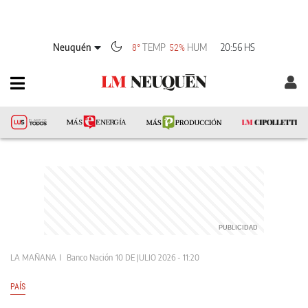
Neuquén
TEMP
HUM
20:56 HS
8°
52%
LA MAÑANA
Banco Nación
10 DE JULIO 2026 - 11:20
PAÍS