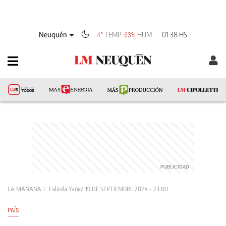
Neuquén
TEMP
HUM
01:38 HS
4°
63%
LA MAÑANA
Fabiola Yañez
19 DE SEPTIEMBRE 2024 - 23:00
PAÍS