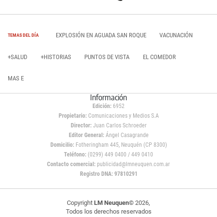
EXPLOSIÓN EN AGUADA SAN ROQUE
VACUNACIÓN
TEMAS DEL DÍA
+SALUD
+HISTORIAS
PUNTOS DE VISTA
EL COMEDOR
MAS E
Información
Edición:
6952
Propietario:
Comunicaciones y Medios S.A
Director:
Juan Carlos Schroeder
Editor General:
Ángel Casagrande
Domicilio:
Fotheringham 445, Neuquén (CP 8300)
Teléfono:
(0299) 449 0400 / 449 0410
Contacto comercial:
publicidad@lmneuquen.com.ar
Registro DNA: 97810291
Copyright
LM Neuquen
© 2026,
Todos los derechos reservados