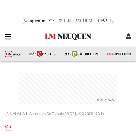
Neuquén
TEMP
HUM
01:52 HS
5°
60%
LA MAÑANA
Accidentes De Tránsito
23 DE JUNIO 2026 - 20:14
PAÍS