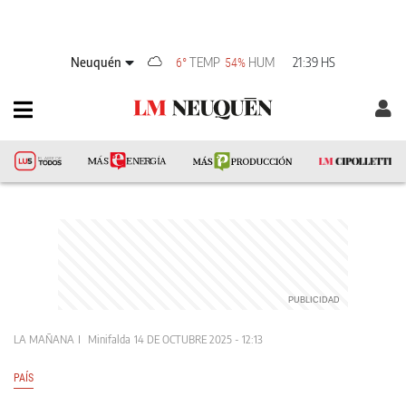
Neuquén
TEMP
HUM
21:39 HS
6°
54%
LA MAÑANA
Minifalda
14 DE OCTUBRE 2025 - 12:13
PAÍS