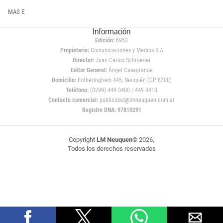
MAS E
Información
Edición:
6953
Propietario:
Comunicaciones y Medios S.A
Director:
Juan Carlos Schroeder
Editor General:
Ángel Casagrande
Domicilio:
Fotheringham 445, Neuquén (CP 8300)
Teléfono:
(0299) 449 0400 / 449 0410
Contacto comercial:
publicidad@lmneuquen.com.ar
Registro DNA: 97810291
Copyright
LM Neuquen
© 2026,
Todos los derechos reservados