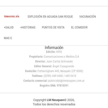
EXPLOSIÓN EN AGUADA SAN ROQUE
VACUNACIÓN
TEMAS DEL DÍA
+SALUD
+HISTORIAS
PUNTOS DE VISTA
EL COMEDOR
MAS E
Información
Edición:
6950
Propietario:
Comunicaciones y Medios S.A
Director:
Juan Carlos Schroeder
Editor General:
Ángel Casagrande
Domicilio:
Fotheringham 445, Neuquén (CP 8300)
Teléfono:
(0299) 449 0400 / 449 0410
Contacto comercial:
publicidad@lmneuquen.com.ar
Registro DNA: 97810291
Copyright
LM Neuquen
© 2026,
Todos los derechos reservados