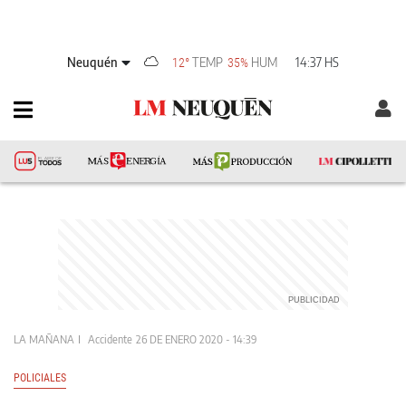
Neuquén
TEMP
HUM
14:37 HS
12°
35%
LA MAÑANA
Accidente
26 DE ENERO 2020 - 14:39
POLICIALES