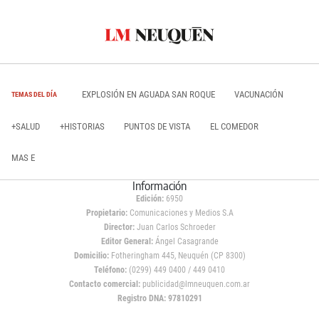
EXPLOSIÓN EN AGUADA SAN ROQUE
VACUNACIÓN
TEMAS DEL DÍA
+SALUD
+HISTORIAS
PUNTOS DE VISTA
EL COMEDOR
MAS E
Información
Edición:
6950
Propietario:
Comunicaciones y Medios S.A
Director:
Juan Carlos Schroeder
Editor General:
Ángel Casagrande
Domicilio:
Fotheringham 445, Neuquén (CP 8300)
Teléfono:
(0299) 449 0400 / 449 0410
Contacto comercial:
publicidad@lmneuquen.com.ar
Registro DNA: 97810291