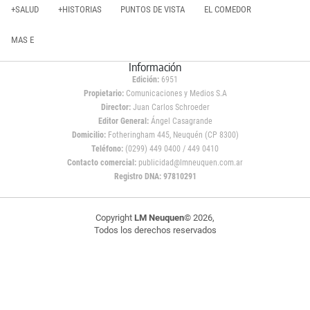
+SALUD
+HISTORIAS
PUNTOS DE VISTA
EL COMEDOR
MAS E
Información
Edición:
6951
Propietario:
Comunicaciones y Medios S.A
Director:
Juan Carlos Schroeder
Editor General:
Ángel Casagrande
Domicilio:
Fotheringham 445, Neuquén (CP 8300)
Teléfono:
(0299) 449 0400 / 449 0410
Contacto comercial:
publicidad@lmneuquen.com.ar
Registro DNA: 97810291
Copyright
LM Neuquen
© 2026,
Todos los derechos reservados