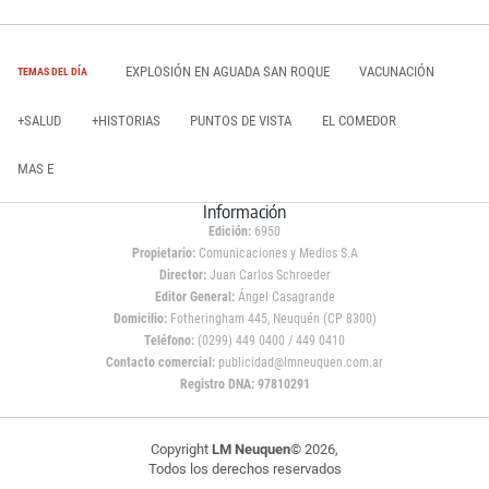
EXPLOSIÓN EN AGUADA SAN ROQUE
VACUNACIÓN
TEMAS DEL DÍA
+SALUD
+HISTORIAS
PUNTOS DE VISTA
EL COMEDOR
MAS E
Información
Edición:
6950
Propietario:
Comunicaciones y Medios S.A
Director:
Juan Carlos Schroeder
Editor General:
Ángel Casagrande
Domicilio:
Fotheringham 445, Neuquén (CP 8300)
Teléfono:
(0299) 449 0400 / 449 0410
Contacto comercial:
publicidad@lmneuquen.com.ar
Registro DNA: 97810291
Copyright
LM Neuquen
© 2026,
Todos los derechos reservados