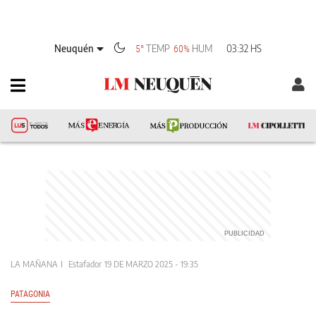
Neuquén
TEMP
HUM
03:32 HS
5°
60%
LA MAÑANA
Estafador
19 DE MARZO 2025 - 19:35
PATAGONIA