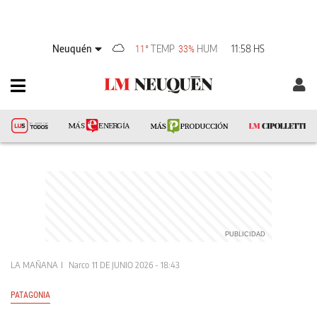
Neuquén
TEMP
HUM
11:58 HS
11°
33%
LA MAÑANA
Narco
11 DE JUNIO 2026 - 18:43
PATAGONIA